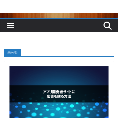
コ
ン
テ
ン
ツ
へ
ス
キ
ッ
プ
未分類