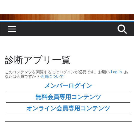
コ
ン
テ
ン
ツ
へ
ス
キ
ッ
プ
診断アプリ一覧
このコンテンツを閲覧するにはログインが必要です。お願い
Log In
. あ
なたは会員ですか ?
会員について
メンバーログイン
無料会員専用コンテンツ
オンライン会員専用コンテンツ