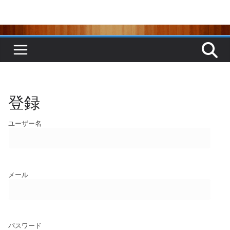
コ
ン
テ
ン
ツ
へ
ス
キ
ッ
プ
登録
ユーザー名
メール
パスワード