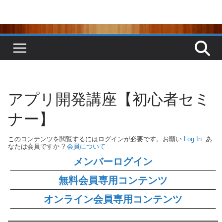
コ
ン
テ
ン
ツ
へ
ス
キ
ッ
プ
アプリ開発講座【初心者セミ
ナー】
このコンテンツを閲覧するにはログインが必要です。お願い
Log In
. あ
なたは会員ですか ?
会員について
メンバーログイン
無料会員専用コンテンツ
オンライン会員専用コンテンツ