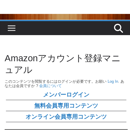
コ
ン
テ
ン
ツ
へ
ス
キ
ッ
プ
Amazonアカウント登録マニ
ュアル
このコンテンツを閲覧するにはログインが必要です。お願い
Log In
. あ
なたは会員ですか ?
会員について
メンバーログイン
無料会員専用コンテンツ
オンライン会員専用コンテンツ