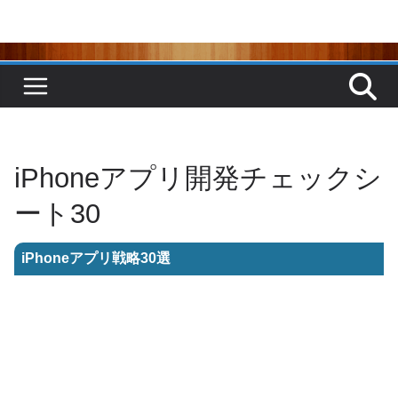
コ
ン
テ
ン
ツ
へ
ス
キ
ッ
プ
iPhoneアプリ開発チェックシ
ート30
iPhoneアプリ戦略30選