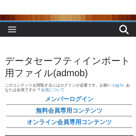
コ
ン
テ
ン
ツ
へ
ス
キ
ッ
プ
データセーフティインポート
用ファイル(admob)
このコンテンツを閲覧するにはログインが必要です。お願い
Log In
. あ
なたは会員ですか ?
会員について
メンバーログイン
無料会員専用コンテンツ
オンライン会員専用コンテンツ