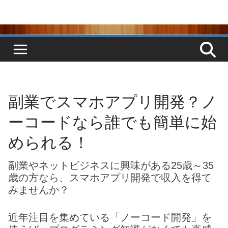
コ
ン
テ
ン
ツ
へ
ス
キ
ッ
プ
副業でスマホアプリ開発？ノ
ーコードなら誰でも簡単に始
められる！
副業やネットビジネスに興味がある25歳～35
歳の方なら、スマホアプリ開発で収入を得て
みませんか？
近年注目を集めている「ノーコード開発」を